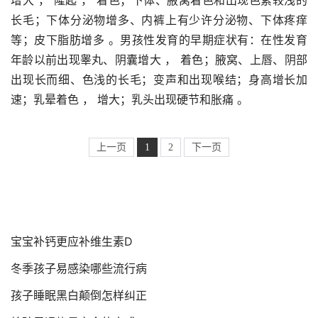
长毛；下体分泌物增多、内裤上有少许分泌物、下体疼痒
等；皮下脂肪增多 。男孩性发育的早期症状有：在性发育
年龄以前出现睾丸、阴囊增大 ， 着色；腋窝、上唇、阴部
出现长而细、色浅的长毛；变声和出现喉结；身高增长加
速；乳晕着色 ， 增大；乳头出现硬节和胀痛 。
上一页
1
2
下一页
宝宝补钙更应补维生素D
冬季孩子易感染哪些流行病
孩子睡眠黑白颠倒怎样纠正