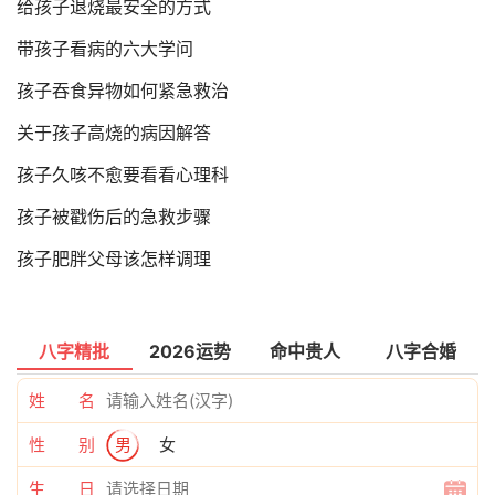
给孩子退烧最安全的方式
带孩子看病的六大学问
孩子吞食异物如何紧急救治
关于孩子高烧的病因解答
孩子久咳不愈要看看心理科
孩子被戳伤后的急救步骤
孩子肥胖父母该怎样调理
八字精批
2026运势
命中贵人
八字合婚
姓 名
性 别
男
女
生 日