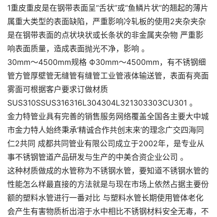
1重皮重皮是在钢带表面呈“舌状”或“鱼鳞片状”的翘起的薄片
属重大类型的表面缺陷，严重影响冷轧板的使用2夹杂夹杂
是在钢带表面的点状块状或长条状的非金属夹杂物 严重影
响表面质量，造成表面抛光不净，影响 。
30mm～4500mm规格 Ф30mm～4500mm，有不锈钢细
管方管厚壁管无缝管有缝管工业管液体输送管，表面有亮面
雾面可根据客户要求订做材质
SUS310SSUS316316L304304L321303303CU301 。
金力特管业具有完善的销售服务网络覆盖全国各主要大中城
市金力特人始终秉承‘精诚合作共创末来’的理念广交四海同
仁2共同 成都共同管业有限公司成立于2002年，是专业从
事不锈钢管道产品研发与生产的中美合资企业公司 。
这种材质做成的水管称为不锈钢水管，要知道不锈钢水管的
性能怎么样最直接的方法就是与现在市场上依然占据主要份
额的塑料水管进行一番对比 与塑料水管长期使用管体老化
会产生有害物质析出溶于水中相比不锈钢材料安全无毒，不