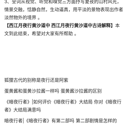
3、全词从视觉、听觉和嗅觉三方面抒写夏夜的山村风光，
情景交融，恬静自然，生动逼真，用平淡的景物表现出作者
淡然物外的境界 。
【西江月夜行黄沙道中 西江月夜行黄沙道中古诗解释】
本
文到此结束，希望对大家有所帮助 。
狐狸古代的别称是夜行还是阿紫
蛋黄酱和蛋黄沙拉酱一样吗 蛋黄酱沙拉酱的区别
《暗夜行者》|如何评价《暗夜行者》大结局 你对《暗夜行
者》大结局满意吗
暗夜行者|《暗夜行者》有第二部吗 第二部剧情是怎样的