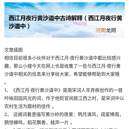
文章插图
相信目前很多小伙伴对于西江月·夜行黄沙道中都比较感兴
趣，那么小搜今天在网上也是收集了一些与西江月·夜行黄
沙道中相关的信息来分享给大家，希望能够帮助到大家哦
。
1、《西江月·夜行黄沙道中》是南宋词人辛弃疾创作的一首
吟咏田园风光的词，作于他贬官闲居江西之时，是宋词中以
农村生活为题材的佳作 。
2、 这阙词着意描写黄沙岭的夜景：明月清风，疏星稀雨，
鹊惊蝉鸣，稻花飘香，蛙声一片 。