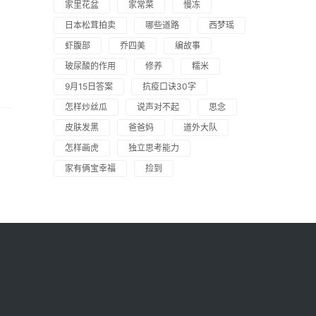
家里花盆
家常菜
慢冻
日本松茸拍卖
哪些道路
西梦瑶
虾腹部
乔四美
编故事
玻尿酸的作用
修养
糯米
9月15日答案
抗疫口诀30字
怎样炒丝瓜
说声对不起
思念
皮肤发黑
爸爸妈
道外大队
怎样画虎
独立思考能力
家有俩宝幸福
捡到