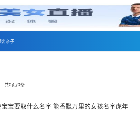
母婴亲子
共0页/0条
女虎宝宝要取什么名字 能香飘万里的女孩名字虎年