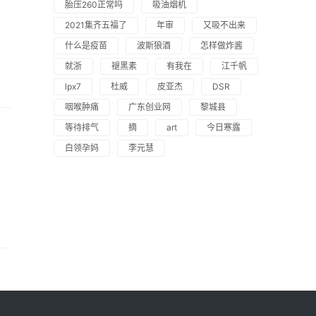
胎压260正常吗
吸油烟机
2021集齐五福了
年审
又吸不出来
什么是疫苗
波斯狼酒
怎样做炸酱
就浙
褪黑素
有我在
江千帆
lpx7
杜威
皮亚杰
DSR
咽喉肿痛
广东创业网
黎城县
等待排气
摘
art
今日寒露
白领孕妈
李元慧