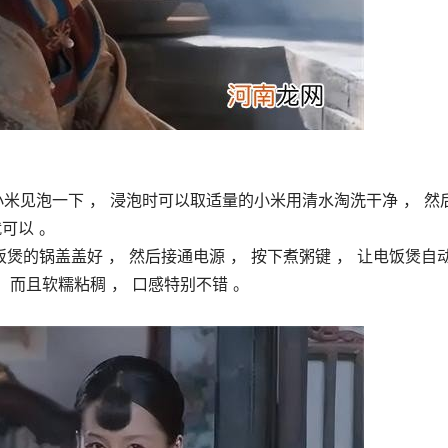
米见泡一下 ， 浸泡时可以取适量的小米用清水淘洗干净 ， 然
可以 。
煲的锅盖盖好 ， 然后接通电源 ， 按下煮粥键 ， 让电饭煲自
， 而且软糯粘稠 ， 口感特别不错 。