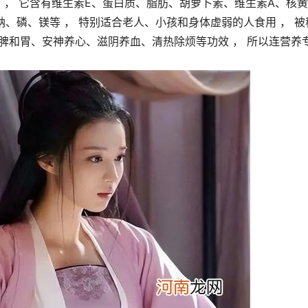
高 ， 它含有维生素E、蛋白质、脂肪、胡萝卜素、维生素A、核黄
、磷、镁等 ， 特别适合老人、小孩和身体虚弱的人食用 ， 被
有健脾和胃、安神养心、滋阴养血、清热除烦等功效 ， 所以连营养