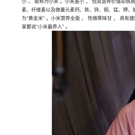
小 ， 故称为小米 。小米虽小 ， 但其营养价值却很
素、纤维素以及微量元素钙、铁、锌、铜、锰、钾、钠
为“黄金米” 。小米营养全面 ， 性微寒味甘 ， 具
家都说“小米最养人” 。