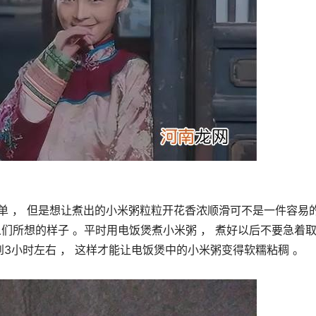
简单 ， 但是想让煮出的小米粥粒粒开花香浓顺滑可不是一件容易
们所想的样子 。平时用电饭煲煮小米粥 ， 煮好以后不要急着
到3小时左右 ， 这样才能让电饭煲中的小米粥变得软糯粘稠 。