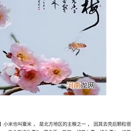
】
小米也叫粟米 ， 是北方地区的主粮之一 ， 因其去壳后颗粒很