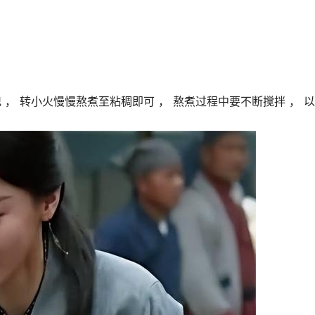
， 转小火慢慢熬煮至粘稠即可 ， 熬煮过程中要不断搅拌 ， 