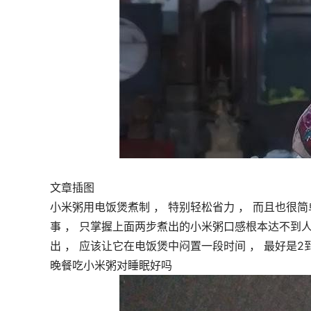
文章插图
小米粥用电饭煲煮制 ， 特别轻松省力 ， 而且也很
事 ， 只掌握上面两步煮出的小米粥口感根本达不到人
出 ， 应该让它在电饭煲中闷置一段时间 ， 最好是2
晚餐吃小米粥对睡眠好吗