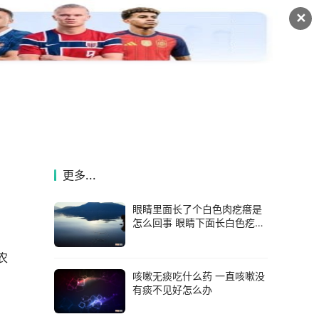
✕
更多...
眼睛里面长了个白色肉疙瘩是
怎么回事 眼睛下面长白色疙瘩
粒
农
咳嗽无痰吃什么药 一直咳嗽没
有痰不见好怎么办
以