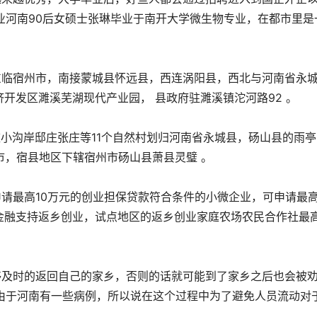
业河南90后女硕士张琳毕业于南开大学微生物专业，在都市里是
东临宿州市，南接蒙城县怀远县，西连涡阳县，西北与河南省永
开发区濉溪芜湖现代产业园， 县政府驻濉溪镇沱河路92 。
庄小沟岸邸庄张庄等11个自然村划归河南省永城县，砀山县的雨
市，宿县地区下辖宿州市砀山县萧县灵璧 。
请最高10万元的创业担保贷款符合条件的小微企业，可申请最
金融支持返乡创业，试点地区的返乡创业家庭农场农民合作社最
够及时的返回自己的家乡，否则的话就可能到了家乡之后也会被
由于河南有一些病例，所以说在这个过程中为了避免人员流动对