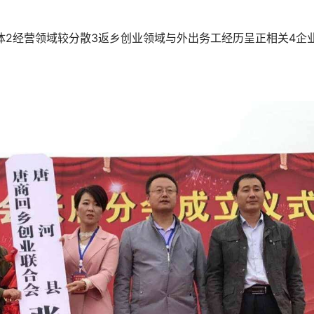
体2经营领域较分散3返乡创业领域与外出务工经历呈正相关4企