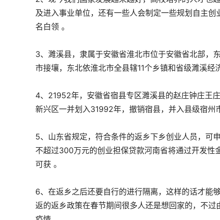
及进入事业单位，还有一些人会制定一些规划自主创
名白领 。
3、濉溪县，隶属于安徽省淮北市位于安徽省北部，
市接壤，东北依淮北市全县辖11个乡镇和省级濉溪经济
4、21952年，安徽省宿县专区濉溪县的赵庄钟庄王
新兴区一并划入31992年，撤销宿县，并入县级宿州
5、山东省规定，符合条件的返乡下乡创业人员，可申
不超过300万元的创业担保贷款河南省将通过开发性
可获 。
6、在返乡之后还要自行的进行隔离，这样的话才能
返的返乡政策在春节期间很多人还是想回家的，不过
疫情 。